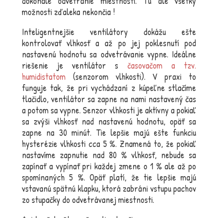
dokonalé odvetranie miestnosti. Tu ale všetky
možnosti zďaleka nekončia !
Inteligentnejšie ventilátory dokážu ešte
kontrolovať vlhkosť a až po jej poklesnutí pod
nastavenú hodnotu sa odvetrávanie vypne. Ideálne
riešenie je ventilátor s
časovačom a tzv.
humidistatom
(senzorom vlhkosti). V praxi to
funguje tak, že pri vychádzaní z kúpeľne stlačíme
tlačidlo, ventilátor sa zapne na nami nastavený čas
a potom sa vypne. Senzor vlhkosti je aktívny a pokiaľ
sa zvýši vlhkosť nad nastavenú hodnotu, opäť sa
zapne na 30 minút. Tie lepšie majú ešte funkciu
hysterézie vlhkosti cca 5 %. Znamená to, že pokiaľ
nastavíme zapnutie nad 80 % vlhkosť, nebude sa
zapínať a vypínať pri každej zmene o 1 % ale až po
spomínaných 5 %. Opäť platí, že tie lepšie majú
vstavanú spätnú klapku, ktorá zabráni vstupu pachov
zo stupačky do odvetrávanej miestnosti.