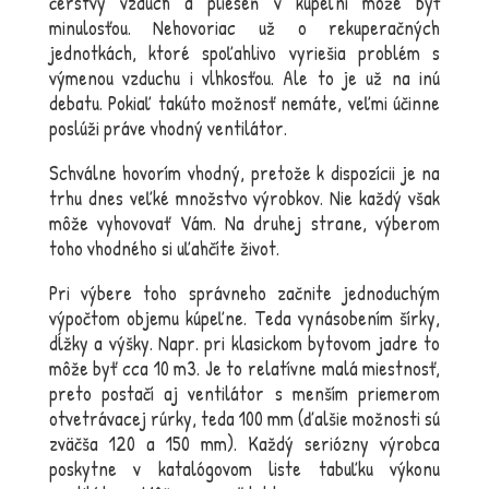
čerstvý vzduch a plieseň v kúpeľni môže byť
minulosťou. Nehovoriac už o rekuperačných
jednotkách, ktoré spoľahlivo vyriešia problém s
výmenou vzduchu i vlhkosťou. Ale to je už na inú
debatu. Pokiaľ takúto možnosť nemáte, veľmi účinne
poslúži práve vhodný ventilátor.
Schválne hovorím vhodný, pretože k dispozícii je na
trhu dnes veľké množstvo výrobkov. Nie každý však
môže vyhovovať Vám. Na druhej strane, výberom
toho vhodného si uľahčíte život.
Pri výbere toho správneho začnite jednoduchým
výpočtom objemu kúpeľne. Teda vynásobením šírky,
dĺžky a výšky. Napr. pri klasickom bytovom jadre to
môže byť cca 10 m3. Je to relatívne malá miestnosť,
preto postačí aj ventilátor s menším priemerom
otvetrávacej rúrky, teda 100 mm (ďalšie možnosti sú
zväčša 120 a 150 mm). Každý seriózny výrobca
poskytne v katalógovom liste tabuľku výkonu