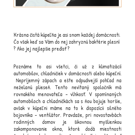
Krásna čistá kúpeľňa je asi snom každej domácnosti.
Čo však keď sa Vám do nej zahryznú baktérie plesní
? Ako jej najlepšie predísť ?
Poznáme to asi všetci, či už z klimatizácií
automobilov, chladničiek v domácnosti alebo kúpeľní.
Nepríjemný zápach a ešte odpudivejší pohľad na
neželanú plieseň. Tento nevítaný spoločník má
rovnakého menovateľa – vlhkosť. V spomínaných
automobiloch a chladničkách sa s ňou bojuje horšie,
avšak v kúpeľni máme na to k dispozícii silného
bojovníka – ventilátor. Pravdaže, pri novostavbách
rodinných domov je šikovnou myšlienkou
zakomponovanie okna, ktoré dodá miestnosti