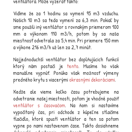
ventilátora. Môže vyzerať takto:
Vidíme že za 1 hodinu sa vymení 95 m3 vzduchu.
Našich 10 m3 sa teda vymení za 6,3 min. Pokiaľ by
sme použili iný ventilátor s rovnakým priemerom 100
mm a výkonom 110 m3/h, potom by sa naša
miestnosť odvetrala za 5,4 min. Pri priemere 150 mm
a výkone 216 m3/h už len za 2,7 minút.
Najjednoduchší ventilátor bez doplňujúcich funkcií
ktorý nám postačí je
tento
. Musíme ho však
manuálne vypnúť. Ponúka však možnosť výmeny
predného krytu s viacerými
okrasnými dekoráciami
.
Kedže ale vieme koľko času potrebujeme na
odvetranie našej miestnosti, potom je vhodné použiť
ventilátor s časovačom
. Na ňom si nastavíme
vypočítaný čas, pri odchode z kúpeľne stlačíme
tlačidlo, ktoré spustí ventilátor a ten sa potom
vypne po nami nastavenom čase. Takto dosiahneme