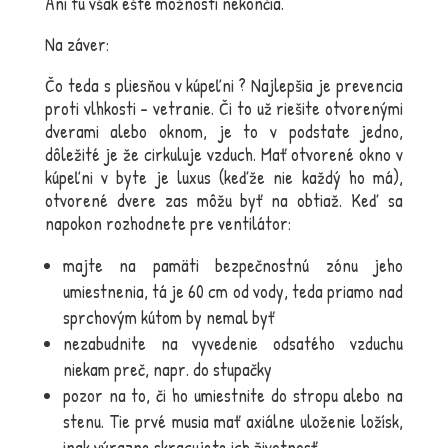
Ani tu však ešte možnosti nekončia.
Na záver:
Čo teda s pliesňou v kúpeľni ? Najlepšia je prevencia
proti vlhkosti – vetranie. Či to už riešite otvorenými
dverami alebo oknom, je to v podstate jedno,
dôležité je že cirkuluje vzduch. Mať otvorené okno v
kúpeľni v byte je luxus (keďže nie každý ho má),
otvorené dvere zas môžu byť na obtiaž. Keď sa
napokon rozhodnete pre ventilátor:
majte na pamäti bezpečnostnú zónu jeho
umiestnenia, tá je 60 cm od vody, teda priamo nad
sprchovým kútom by nemal byť
nezabudnite na vyvedenie odsatého vzduchu
niekam preč, napr. do stupačky
pozor na to, či ho umiestnite do stropu alebo na
stenu. Tie prvé musia mať axiálne uloženie ložísk,
inak výrazne skracujete ich životnosť.