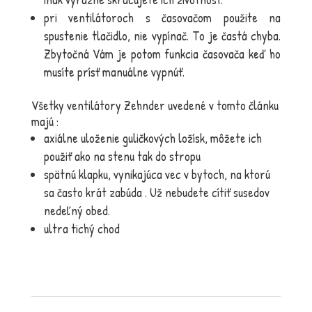
pri ventilátoroch s časovačom použite na
spustenie tlačidlo, nie vypínač. To je častá chyba.
Zbytočná Vám je potom funkcia časovača keď ho
musíte prísť manuálne vypnúť.
Všetky ventilátory Zehnder uvedené v tomto článku
majú :
axiálne uloženie guličkových ložísk, môžete ich
použiť ako na stenu tak do stropu
spätnú klapku, vynikajúca vec v bytoch, na ktorú
sa často krát zabúda . Už nebudete cítiť susedov
nedeľný obed.
ultra tichý chod