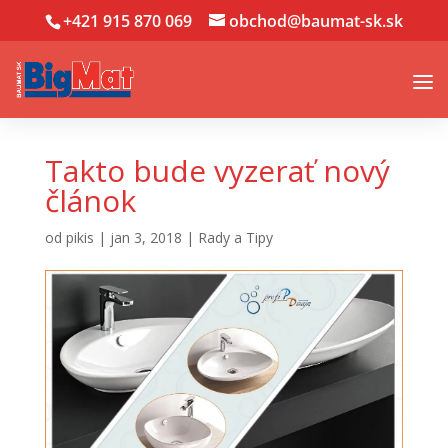
+421 915 870 069
obchod@baumat-sk.sk
Takto bude vyzerať nový
článok
od
pikis
|
jan 3, 2018
|
Rady a Tipy