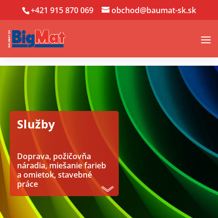
+421 915 870 069
obchod@baumat-sk.sk
Služby
Doprava, požičovňa
náradia, miešanie farieb
a omietok, stavebné
práce