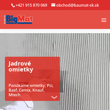
+421 915 870 069
obchod@baumat-sk.sk
Jadrové
omietky
Ponúkame omietky, Pci,
Basf, Cemix, Knauf,
Mtech