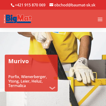
+421 915 870 069
obchod@baumat-sk.sk
Murivo
Porfix, Wienerberger,
Ytong, Leier, Heluz,
Termalica