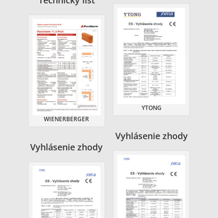
Technický list
YTONG
WIENERBERGER
Vyhlásenie zhody
Vyhlásenie zhody