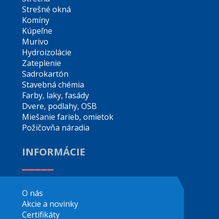
Strešné okná
Komíny
Kúpeľne
Murivo
Hydroizolácie
Zateplenie
Sadrokartón
Stavebná chémia
Farby, laky, fasády
Dvere, podlahy, OSB
Miešanie farieb, omietok
Požičovňa náradia
INFORMÁCIE
_____
O nás
Akcie a novinky
Certifikáty