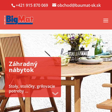
+421 915 870 069
obchod@baumat-sk.sk
Záhradný
nábytok
Stoly, stoličky, grilovacie
potreby …