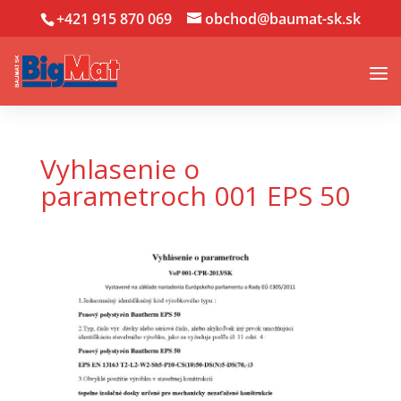
+421 915 870 069
obchod@baumat-sk.sk
Vyhlasenie o
parametroch 001 EPS 50