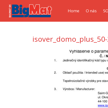
Home
O nás
S
isover_domo_plus_50