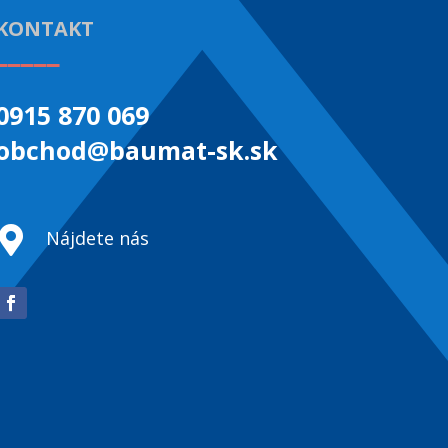
KONTAKT
_____
0915 870 069
obchod@baumat-sk.sk

Nájdete nás