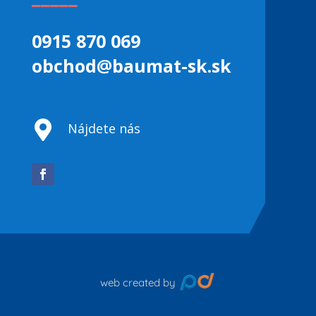
0915 870 069
obchod@baumat-sk.sk

Nájdete nás
web created by