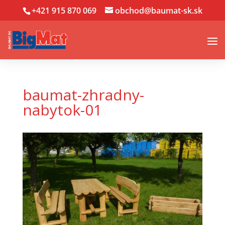
+421 915 870 069
obchod@baumat-sk.sk
baumat-zhradny-
nabytok-01