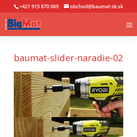
+421 915 870 069
obchod@baumat-sk.sk
baumat-slider-naradie-02