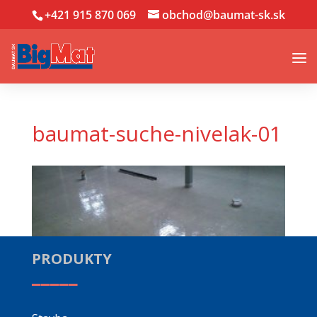
+421 915 870 069
obchod@baumat-sk.sk
baumat-suche-nivelak-01
PRODUKTY
_____