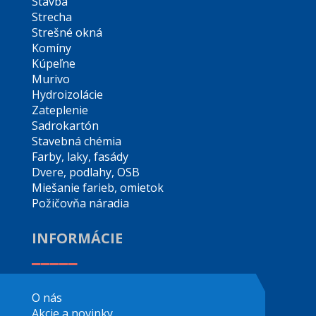
Stavba
Strecha
Strešné okná
Komíny
Kúpeľne
Murivo
Hydroizolácie
Zateplenie
Sadrokartón
Stavebná chémia
Farby, laky, fasády
Dvere, podlahy, OSB
Miešanie farieb, omietok
Požičovňa náradia
INFORMÁCIE
_____
O nás
Akcie a novinky