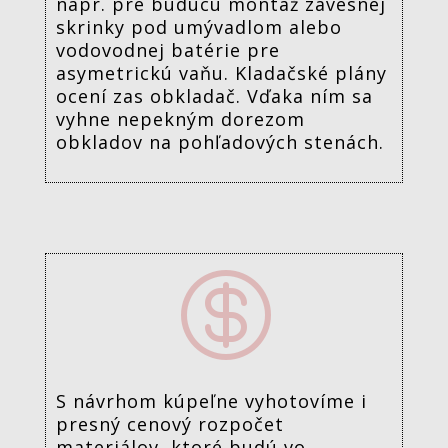
napr. pre budúcu montáž závesnej
skrinky pod umývadlom alebo
vodovodnej batérie pre
asymetrickú vaňu. Kladačské plány
ocení zas obkladač. Vďaka ním sa
vyhne nepekným dorezom
obkladov na pohľadových stenách.

S návrhom kúpeľne vyhotovíme i
presný cenový rozpočet
materiálov, ktoré budú vo