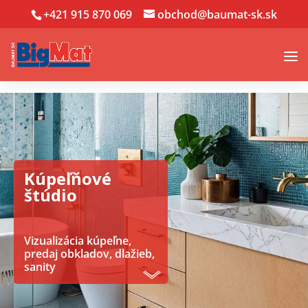
+421 915 870 069
obchod@baumat-sk.sk
Kúpeľňové
štúdio
Vizualizácia kúpeľne,
predaj obkladov, dlažieb,
sanity