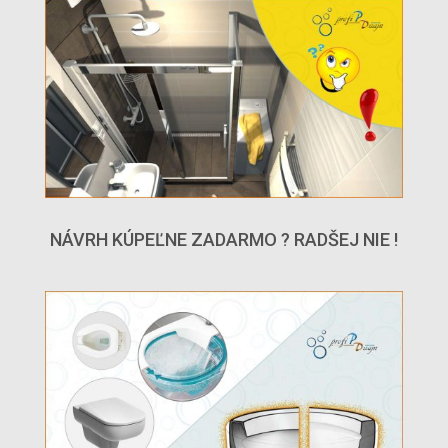
NÁVRH KÚPEĽNE ZADARMO ? RADŠEJ NIE !