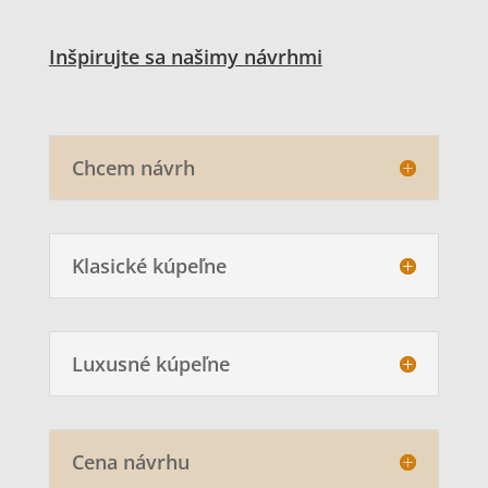
Inšpirujte sa našimy návrhmi
Chcem návrh
Klasické kúpeľne
Luxusné kúpeľne
Cena návrhu